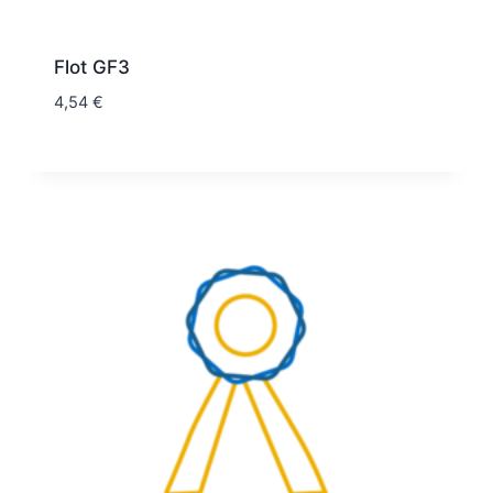
Flot GF3
4,54
€