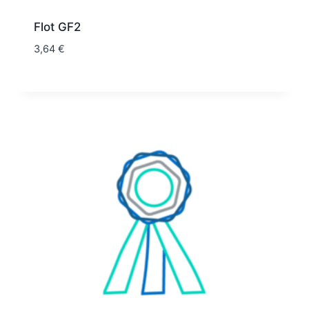
Flot GF2
3,64
€