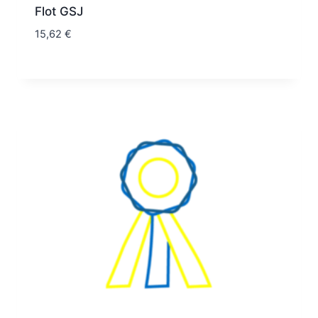
Flot GSJ
15,62
€