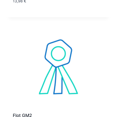
13,98
€
Flot GM2