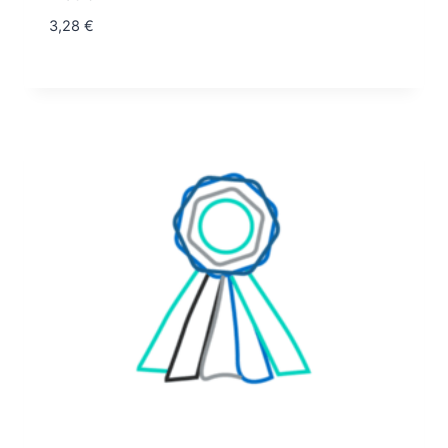
3,28
€