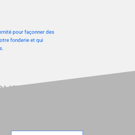
dernité pour façonner des
otre fonderie et qui
s.
 CHEZ NOUS