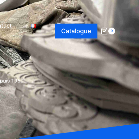
tact
Catalogue
0
epuis 1960