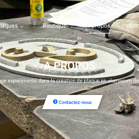
laques
Boutique
A propos
Con
A PROPOS
rie expérimenté dans la création de plaque en aluminium d
Contactez-nous