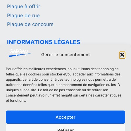
Plaque à offrir
Plaque de rue
Plaque de concours
INFORMATIONS LÉGALES
Politique de confidentialité
Gérer le consentement
Mentions légales
Pour offrir les meilleures expériences, nous utilisons des technologies
telles que les cookies pour stocker et/ou accéder aux informations des
CONTACTEZ-NOUS
appareils. Le fait de consentir à ces technologies nous permettra de
traiter des données telles que le comportement de navigation ou les ID
uniques sur ce site. Le fait de ne pas consentir ou de retirer son
contact[at]fonderie-gargam.fr
consentement peut avoir un effet négatif sur certaines caractéristiques
02 41 94 16 66
et fonctions.
Accepter
Refuser