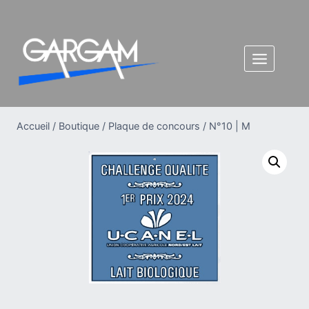
Aller
au
contenu
Accueil
/
Boutique
/
Plaque de concours
/
N°10 | M