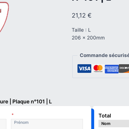
21,12
€
Taille : L
206 x 200mm
Commande sécurisé
re | Plaque n°101 | L
*
Total
Nom