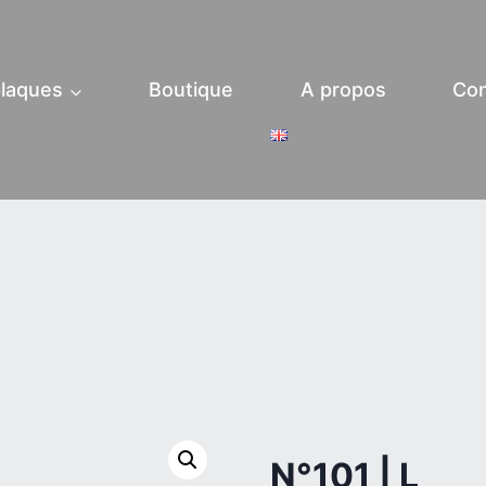
laques
Boutique
A propos
Con
N°101 | L