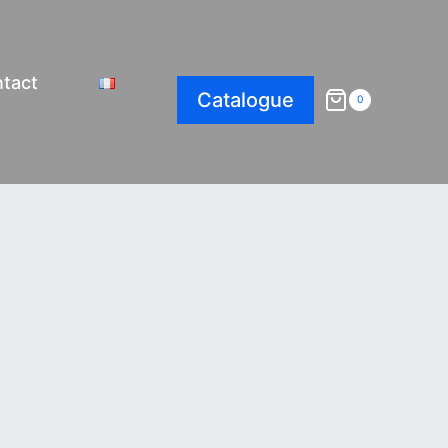
tact
Catalogue
0