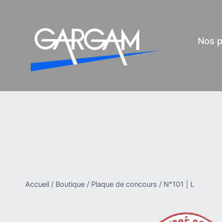
Aller
au
contenu
Nos p
Accueil
/
Boutique
/
Plaque de concours
/
N°101 | L