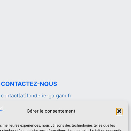
CONTACTEZ-NOUS
contact[at]fonderie-gargam.fr
02 41 94 16 66
Gérer le consentement
les meilleures expériences, nous utilisons des technologies telles que les
 stocker et/ou accéder aux informations des appareils. Le fait de consentir