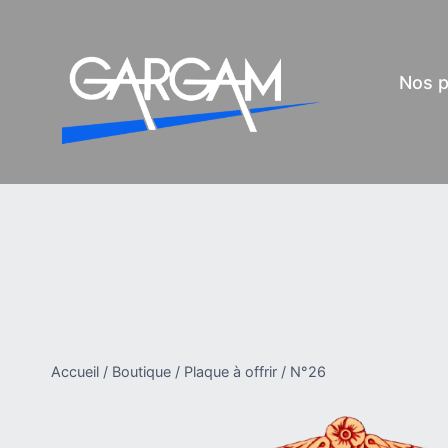
Aller
au
contenu
Nos p
Accueil
/
Boutique
/
Plaque à offrir
/
N°26