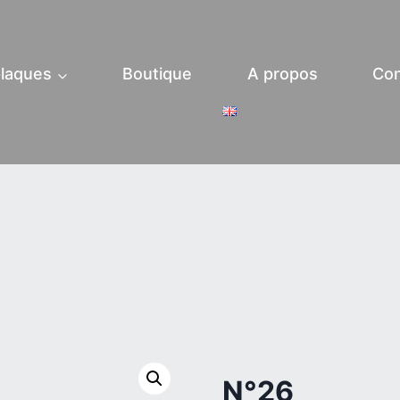
laques
Boutique
A propos
Con
N°26