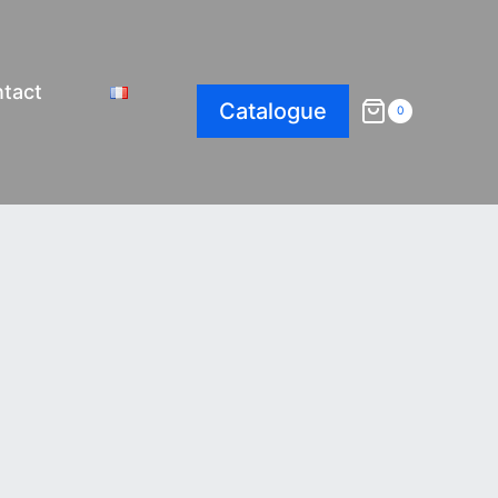
tact
Catalogue
0