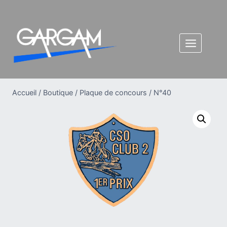
Aller
au
contenu
Accueil
/
Boutique
/
Plaque de concours
/
N°40