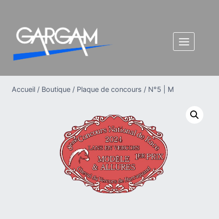
Aller
au
contenu
Accueil
/
Boutique
/
Plaque de concours
/
N°5 | M