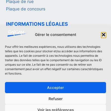
Plaque de rue
Plaque de concours
INFORMATIONS LÉGALES
Politique de confidentialité
Gérer le consentement
Mentions légales
Pour offrir les meilleures expériences, nous utilisons des technologies
telles que les cookies pour stocker et/ou accéder aux informations des
CONTACTEZ-NOUS
appareils. Le fait de consentir à ces technologies nous permettra de
traiter des données telles que le comportement de navigation ou les ID
uniques sur ce site. Le fait de ne pas consentir ou de retirer son
contact[at]fonderie-gargam.fr
consentement peut avoir un effet négatif sur certaines caractéristiques
02 41 94 16 66
et fonctions.
Accepter
Refuser
Tous les droits réservés GARGAM |
Création
Agence Com'Scoring
Voir les préférences