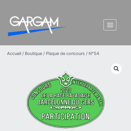
Aller
au
contenu
Accueil
/
Boutique
/
Plaque de concours
/
N°54