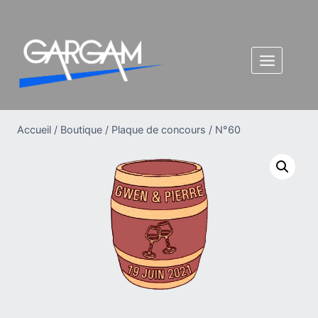
Aller
au
contenu
Accueil
/
Boutique
/
Plaque de concours
/
N°60