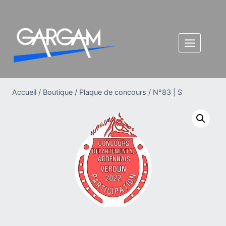
Aller
au
contenu
Accueil
/
Boutique
/
Plaque de concours
/
N°83 | S