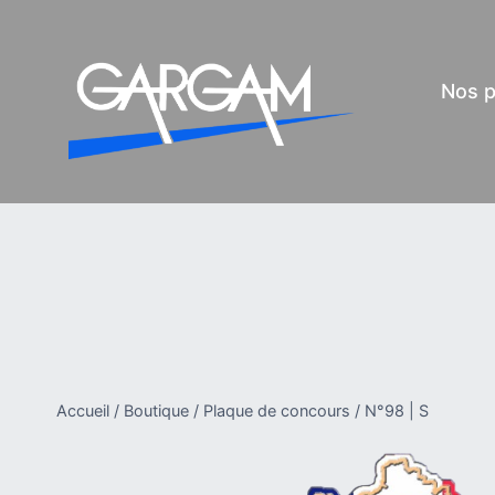
Aller
au
contenu
Nos p
Accueil
/
Boutique
/
Plaque de concours
/
N°98 | S