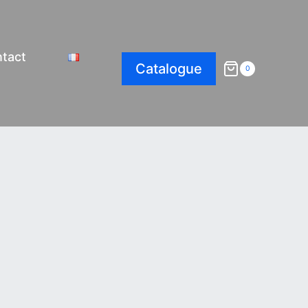
tact
Catalogue
0