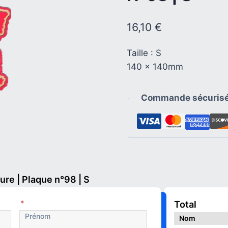
16,10
€
Taille : S
140 x 140mm
Commande sécurisé
re | Plaque n°98 | S
*
Total
Nom