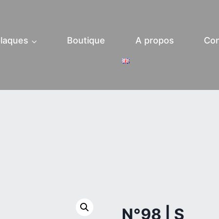
laques
Boutique
A propos
Con
N°98 | S