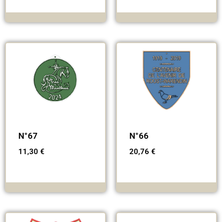
N°67
N°66
11,30
€
20,76
€