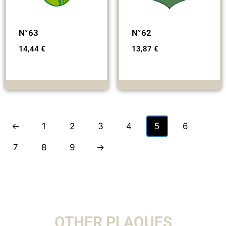
N°63
N°62
14,44
€
13,87
€
←
1
2
3
4
5
6
7
8
9
→
OTHER PLAQUES