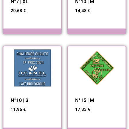
N°7 | XL
N°10 | M
20,68
€
14,48
€
N°10 | S
N°15 | M
11,96
€
17,33
€