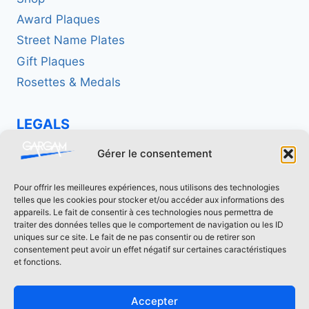
Award Plaques
Street Name Plates
Gift Plaques
Rosettes & Medals
LEGALS
Politique de confidentialité
Gérer le consentement
Mentions légales
Pour offrir les meilleures expériences, nous utilisons des technologies
telles que les cookies pour stocker et/ou accéder aux informations des
CONTACT US
appareils. Le fait de consentir à ces technologies nous permettra de
traiter des données telles que le comportement de navigation ou les ID
uniques sur ce site. Le fait de ne pas consentir ou de retirer son
contact[at]fonderie-gargam.fr
consentement peut avoir un effet négatif sur certaines caractéristiques
02 41 94 16 66
et fonctions.
Accepter