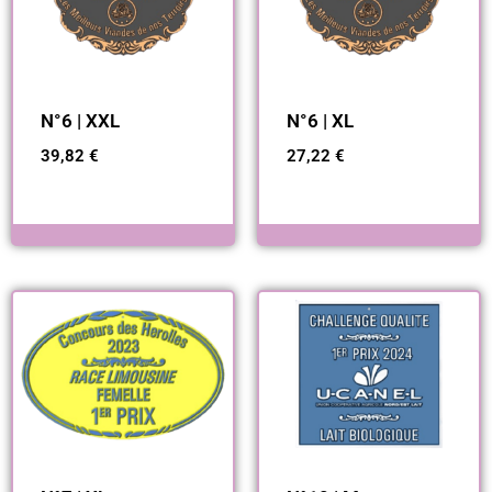
N°6 | XXL
N°6 | XL
39,82
€
27,22
€