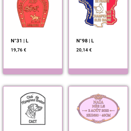
N°31 | L
N°98 | L
19,76
€
20,14
€