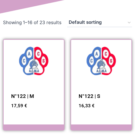
Showing 1–16 of 23 results
N°122 | M
N°122 | S
17,59
€
16,33
€