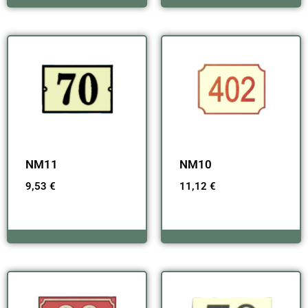
NM11
NM10
9,53
€
11,12
€