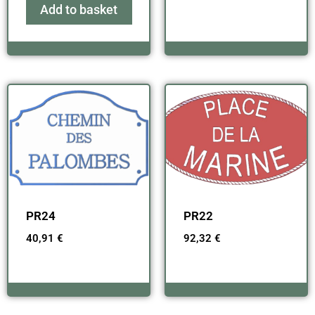
Add to basket
PR24
PR22
40,91
€
92,32
€