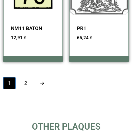
NM11 BATON
PR1
12,91
€
65,24
€
1
2
→
OTHER PLAQUES