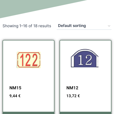
Showing 1–16 of 18 results
NM15
NM12
9,44
€
13,72
€