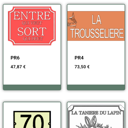
PR6
PR4
47,87
€
73,50
€