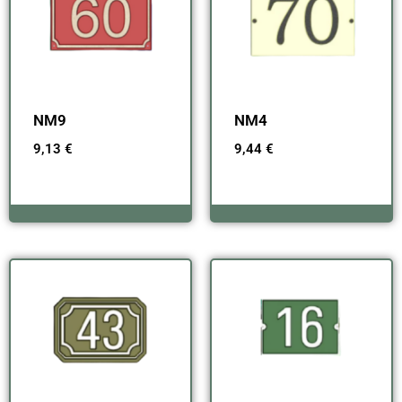
NM9
NM4
9,13
€
9,44
€