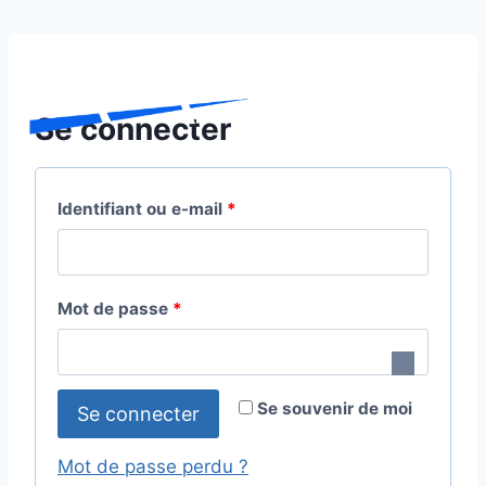
Aller
au
contenu
Se connecter
O
Identifiant ou e-mail
*
b
l
O
Mot de passe
*
i
b
g
l
a
Se souvenir de moi
Se connecter
i
t
g
Mot de passe perdu ?
o