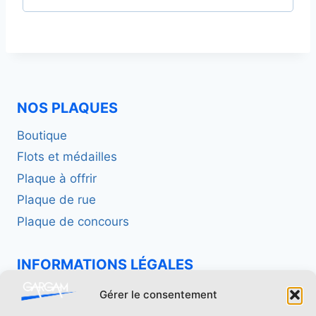
a
i
t
r
o
e
i
NOS PLAQUES
r
Boutique
e
Flots et médailles
Plaque à offrir
Plaque de rue
Plaque de concours
INFORMATIONS LÉGALES
Politique de confidentialité
Gérer le consentement
Mentions légales